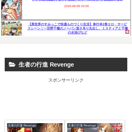
2026-08-06 03:00
【異世界のすみっこで快適ものづくり生活】単行本2巻エロ・サービ
スシーン｜一百野千種のノーパン逆さ吊り丸出し、ミスティアと千種
の水浴びなど
2026-08-05 03:00
【トモグイ―人間狩り―】単行本2巻エロ・サービスシーン｜楓と真
紀子の全裸死体、美樹の服ビリと裸妄想、愛理の透けブラとパンチラ
など
生者の行進 Revenge
2026-08-04 03:00
スポンサーリンク
【金田一少年の事件簿R】狐火流し殺人事件エロ・サービスシーン｜
月江茉莉香の裸に白い布を纏った死体
2026-08-03 03:00
【ヤマノススメ】単行本2巻エロ・サービスシーン｜あおい・ひなた
の下着裸シャワーシーン、あおい・ひなた・楓・ここなの全裸温泉入
浴シーンなど
生者の行進 Revenge
生者の行進 Revenge
2026-08-02 03:00